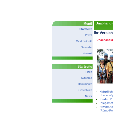
Unabhängig
Menü
Startseite
Ihr Versic
Privat
Unabhängige
Geld zu Gold
Gewerbe
Kontakt
Startseite
Links
Aktuelles
Dokumente
Gästebuch
Haftpflic
Hundehaftp
News
Kinder
:
Pr
Pflege/Kr
Private A
(Rürup-Re