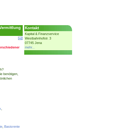
Vermittlung
Kontakt
Kapital & Finanzservice
Westbahnhofstr. 3
07745 Jena
erschiedener
mehr...
ch?
ie benötigen,
sönlichen
k
,
te
,
Basisrente