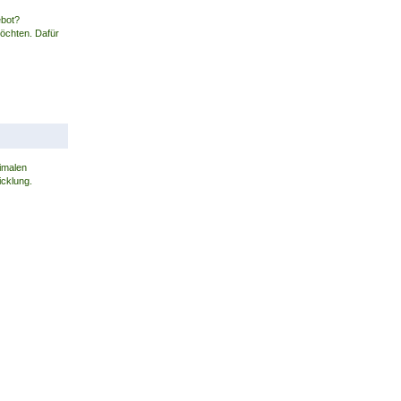
ebot?
möchten. Dafür
imalen
icklung.