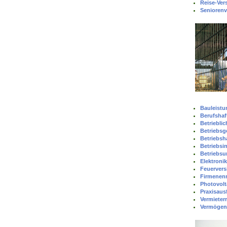
Reise-Ver
Seniorenv
Bauleistu
Berufshaft
Betriebli
Betriebs
Betriebsha
Betriebsin
Betriebsu
Elektroni
Feuervers
Firmenen
Photovolt
Praxisausf
Vermieter
Vermögens