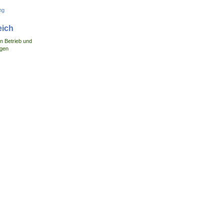
ng
eich
n Betrieb und
igen