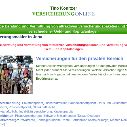
Tino Könitzer
e Beratung und Vermittlung von attraktiven Versicherungspaketen und 
verschiedener Geld- und Kapitalanlagen
herungsmakler in Jena
 Beratung und Vermittlung von attraktiven Versicherungspaketen und Vermittlung v
Geld- und Kapitalanlagen
Versicherungen für den privaten Bereich
Kennen Sie die wichtigsten Versicherungen für den privaten Berei
Nicht jeder braucht alle Versicherungen. Welche Versicherungen S
lässt sich nicht pauschal beantworten. Vieles hängt von Ihren per
Bedürfnissen ab.
htversicherung
:
Privathaftpflicht
,
Diensthaftpflicht
,
Bauherrenhaftpflicht
,
Haus und Grundstüc
flicht
,
Pferdehaftpflicht
,
Öltankhaftpflicht
ivathaftpflicht
,
Invaliditätsversicherung
,
Kindersparplan
ankheiten
:
Pflegeversicherung
,
Schwere Erkrankungen (Dread Disease)
ltersvorsorge
:
Privatrente
,
Fondsgebundene Rente
,
Betriebliche Altersvorsorge
,
Riester-Ren
nte)