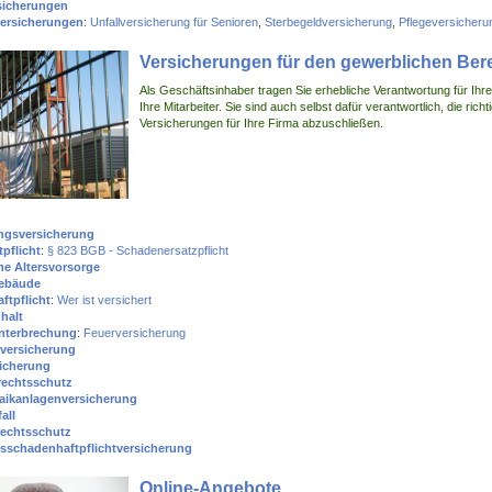
sicherungen
ersicherungen
:
Unfallversicherung für Senioren
,
Sterbegeldversicherung
,
Pflegeversicheru
Versicherungen für den gewerblichen Ber
Als Geschäftsinhaber tragen Sie erhebliche Verantwortung für Ihre
Ihre Mitarbeiter. Sie sind auch selbst dafür verantwortlich, die richt
Versicherungen für Ihre Firma abzuschließen.
ngsversicherung
pflicht
:
§ 823 BGB - Schadenersatzpflicht
che Altersvorsorge
gebäude
ftpflicht
:
Wer ist versichert
halt
nterbrechung
:
Feuerversicherung
kversicherung
icherung
rechtsschutz
aikanlagenversicherung
all
rechtsschutz
schadenhaftpflichtversicherung
Online-Angebote